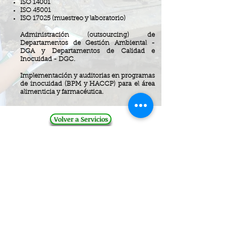
ISO 14001
ISO 45001
ISO 17025 (muestreo y laboratorio)
Administración (outsourcing) de
Departamentos de Gestión Ambiental -
DGA y Departamentos de Calidad e
Inocuidad - DGC.
Implementación y auditorias en programas
de inocuidad (BPM y HACCP) para el área
alimenticia y farmacéutica.
Volver a Servicios
GQI Consultores S.A.S
Calle 33F # 11H - 17
Cali, Valle del Cauca
315 461 3963
-
316 588 7182